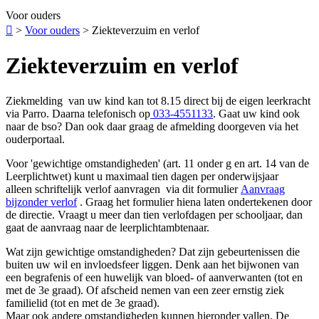
Voor ouders

>
Voor ouders
>
Ziekteverzuim en verlof
Ziekteverzuim en verlof
Ziekmelding van uw kind kan tot 8.15 direct bij de eigen leerkracht
via Parro. Daarna telefonisch op
033-4551133
. Gaat uw kind ook
naar de bso? Dan ook daar graag de afmelding doorgeven via het
ouderportaal.
Voor 'gewichtige omstandigheden' (art. 11 onder g en art. 14 van de
Leerplichtwet) kunt u maximaal tien dagen per onderwijsjaar
alleen schriftelijk verlof aanvragen via dit formulier
Aanvraag
bijzonder verlof
. Graag het formulier hiena laten ondertekenen door
de directie. Vraagt u meer dan tien verlofdagen per schooljaar, dan
gaat de aanvraag naar de leerplichtambtenaar.
Wat zijn gewichtige omstandigheden? Dat zijn gebeurtenissen die
buiten uw wil en invloedsfeer liggen. Denk aan het bijwonen van
een begrafenis of een huwelijk van bloed- of aanverwanten (tot en
met de 3e graad). Of afscheid nemen van een zeer ernstig ziek
familielid (tot en met de 3e graad).
Maar ook andere omstandigheden kunnen hieronder vallen. De