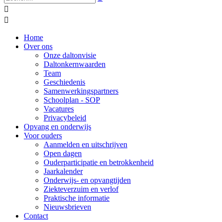


Home
Over ons
Onze daltonvisie
Daltonkernwaarden
Team
Geschiedenis
Samenwerkingspartners
Schoolplan - SOP
Vacatures
Privacybeleid
Opvang en onderwijs
Voor ouders
Aanmelden en uitschrijven
Open dagen
Ouderparticipatie en betrokkenheid
Jaarkalender
Onderwijs- en opvangtijden
Ziekteverzuim en verlof
Praktische informatie
Nieuwsbrieven
Contact