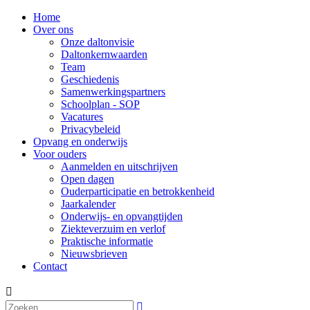
Home
Over ons
Onze daltonvisie
Daltonkernwaarden
Team
Geschiedenis
Samenwerkingspartners
Schoolplan - SOP
Vacatures
Privacybeleid
Opvang en onderwijs
Voor ouders
Aanmelden en uitschrijven
Open dagen
Ouderparticipatie en betrokkenheid
Jaarkalender
Onderwijs- en opvangtijden
Ziekteverzuim en verlof
Praktische informatie
Nieuwsbrieven
Contact

