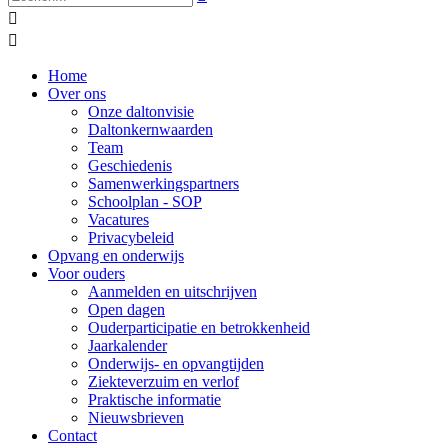


Home
Over ons
Onze daltonvisie
Daltonkernwaarden
Team
Geschiedenis
Samenwerkingspartners
Schoolplan - SOP
Vacatures
Privacybeleid
Opvang en onderwijs
Voor ouders
Aanmelden en uitschrijven
Open dagen
Ouderparticipatie en betrokkenheid
Jaarkalender
Onderwijs- en opvangtijden
Ziekteverzuim en verlof
Praktische informatie
Nieuwsbrieven
Contact