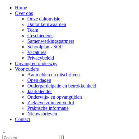
Home
Over ons
Onze daltonvisie
Daltonkernwaarden
Team
Geschiedenis
Samenwerkingspartners
Schoolplan - SOP
Vacatures
Privacybeleid
Opvang en onderwijs
Voor ouders
Aanmelden en uitschrijven
Open dagen
Ouderparticipatie en betrokkenheid
Jaarkalender
Onderwijs- en opvangtijden
Ziekteverzuim en verlof
Praktische informatie
Nieuwsbrieven
Contact

