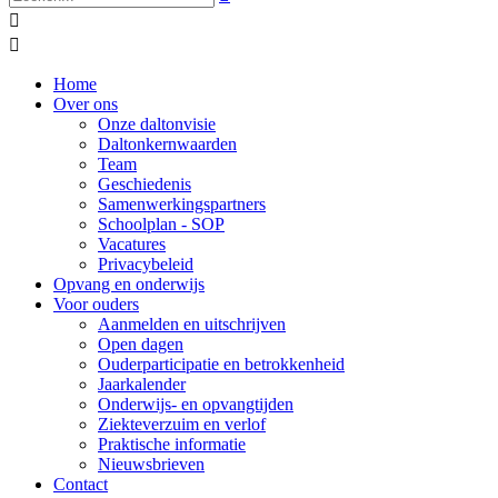


Home
Over ons
Onze daltonvisie
Daltonkernwaarden
Team
Geschiedenis
Samenwerkingspartners
Schoolplan - SOP
Vacatures
Privacybeleid
Opvang en onderwijs
Voor ouders
Aanmelden en uitschrijven
Open dagen
Ouderparticipatie en betrokkenheid
Jaarkalender
Onderwijs- en opvangtijden
Ziekteverzuim en verlof
Praktische informatie
Nieuwsbrieven
Contact