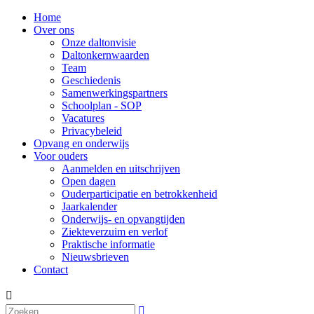
Home
Over ons
Onze daltonvisie
Daltonkernwaarden
Team
Geschiedenis
Samenwerkingspartners
Schoolplan - SOP
Vacatures
Privacybeleid
Opvang en onderwijs
Voor ouders
Aanmelden en uitschrijven
Open dagen
Ouderparticipatie en betrokkenheid
Jaarkalender
Onderwijs- en opvangtijden
Ziekteverzuim en verlof
Praktische informatie
Nieuwsbrieven
Contact

