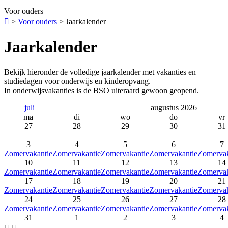
Voor ouders

>
Voor ouders
>
Jaarkalender
Jaarkalender
Bekijk hieronder de volledige jaarkalender met vakanties en
studiedagen voor onderwijs en kinderopvang.
In onderwijsvakanties is de BSO uiteraard gewoon geopend.
juli
augustus 2026
ma
di
wo
do
vr
27
28
29
30
31
3
4
5
6
7
Zomervakantie
Zomervakantie
Zomervakantie
Zomervakantie
Zomervak
10
11
12
13
14
Zomervakantie
Zomervakantie
Zomervakantie
Zomervakantie
Zomervak
17
18
19
20
21
Zomervakantie
Zomervakantie
Zomervakantie
Zomervakantie
Zomervak
24
25
26
27
28
Zomervakantie
Zomervakantie
Zomervakantie
Zomervakantie
Zomervak
31
1
2
3
4