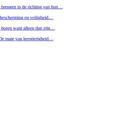
e brengen in de richting van hun…
is bescherming en veiligheid…
en horen want alleen dan zijn…
. De mate van leergierigheid…