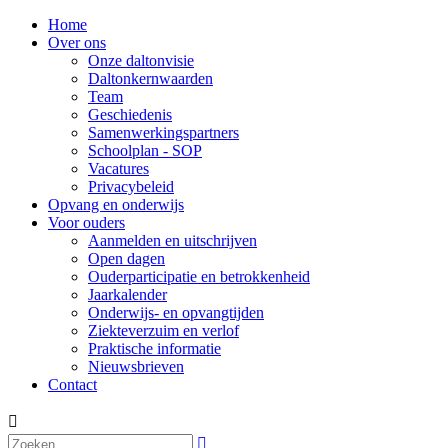
Home
Over ons
Onze daltonvisie
Daltonkernwaarden
Team
Geschiedenis
Samenwerkingspartners
Schoolplan - SOP
Vacatures
Privacybeleid
Opvang en onderwijs
Voor ouders
Aanmelden en uitschrijven
Open dagen
Ouderparticipatie en betrokkenheid
Jaarkalender
Onderwijs- en opvangtijden
Ziekteverzuim en verlof
Praktische informatie
Nieuwsbrieven
Contact

