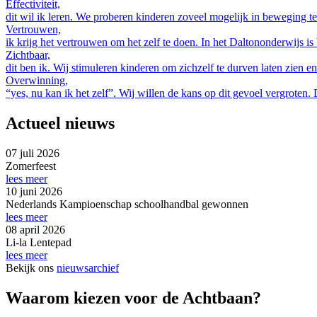
Effectiviteit,
dit wil ik leren. We proberen kinderen zoveel mogelijk in beweging t
Vertrouwen,
ik krijg het vertrouwen om het zelf te doen. In het Daltononderwijs 
Zichtbaar,
dit ben ik. Wij stimuleren kinderen om zichzelf te durven laten zien 
Overwinning,
“yes, nu kan ik het zelf”. Wij willen de kans op dit gevoel vergroten
Actueel nieuws
07 juli 2026
Zomerfeest
lees meer
10 juni 2026
Nederlands Kampioenschap schoolhandbal gewonnen
lees meer
08 april 2026
Li-la Lentepad
lees meer
Bekijk ons
nieuwsarchief
Waarom kiezen voor de Achtbaan?