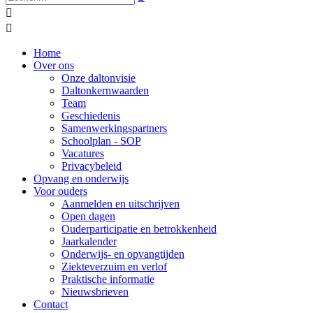


Home
Over ons
Onze daltonvisie
Daltonkernwaarden
Team
Geschiedenis
Samenwerkingspartners
Schoolplan - SOP
Vacatures
Privacybeleid
Opvang en onderwijs
Voor ouders
Aanmelden en uitschrijven
Open dagen
Ouderparticipatie en betrokkenheid
Jaarkalender
Onderwijs- en opvangtijden
Ziekteverzuim en verlof
Praktische informatie
Nieuwsbrieven
Contact