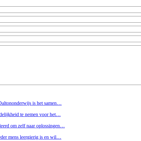
s Daltononderwijs is het samen…
ordelijkheid te nemen voor het…
uleerd om zelf naar oplossingen…
eder mens leergierig is en wil…