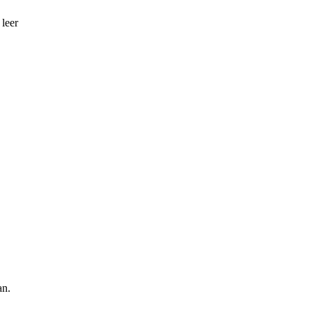
 leer
an.