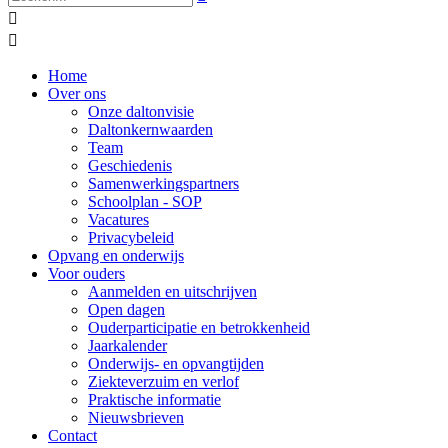


Home
Over ons
Onze daltonvisie
Daltonkernwaarden
Team
Geschiedenis
Samenwerkingspartners
Schoolplan - SOP
Vacatures
Privacybeleid
Opvang en onderwijs
Voor ouders
Aanmelden en uitschrijven
Open dagen
Ouderparticipatie en betrokkenheid
Jaarkalender
Onderwijs- en opvangtijden
Ziekteverzuim en verlof
Praktische informatie
Nieuwsbrieven
Contact