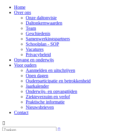
Home
Over ons
Onze daltonvisie
Daltonkernwaarden
Team
Geschiedenis
Samenwerkingspartners
Schoolplan - SOP
Vacatures
Privacybeleid
Opvang en onderwijs
Voor ouders
Aanmelden en uitschrijven
Open dagen
Ouderparticipatie en betrokkenheid
Jaarkalender
Onderwijs- en opvangtijden
Ziekteverzuim en verlof
Praktische informatie
Nieuwsbrieven
Contact

